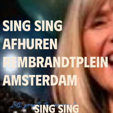
SING SING
AFHUREN
REMBRANDTPLEIN
AMSTERDAM
Iets groots te vieren?
Sing Sing