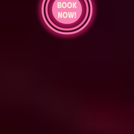
Book
now!