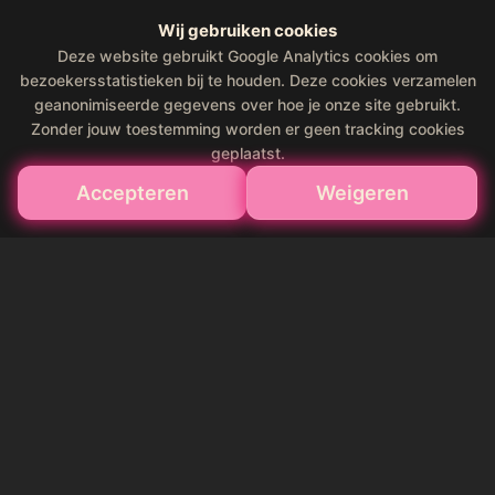
Wij gebruiken cookies
Deze website gebruikt Google Analytics cookies om
bezoekersstatistieken bij te houden. Deze cookies verzamelen
geanonimiseerde gegevens over hoe je onze site gebruikt.
Zonder jouw toestemming worden er geen tracking cookies
geplaatst.
Accepteren
Weigeren
★★★★★
4.5 on Google (275+ reviews)
22.500+
happy guests this year
#1
Karaoke bar in Amsterdam
★★★
★★★★★