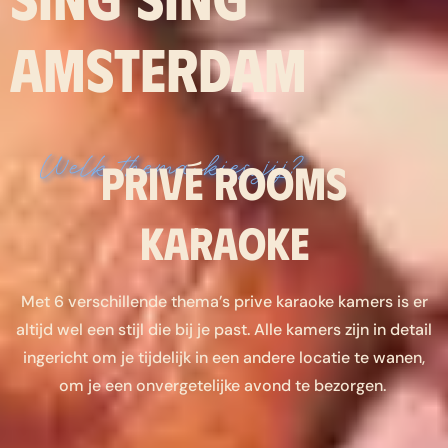
AMSTERDAM
Welk thema kies jij?
privé rooms
karaoke
Met 6 verschillende thema’s prive karaoke kamers is er
altijd wel een stijl die bij je past. Alle kamers zijn in detail
ingericht om je tijdelijk in een andere locatie te wanen,
om je een onvergetelijke avond te bezorgen.