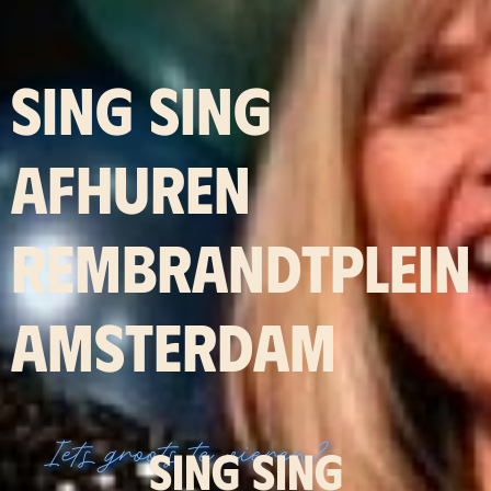
SING SING
AFHUREN
REMBRANDTPLEIN
AMSTERDAM
Iets groots te vieren?
Sing Sing